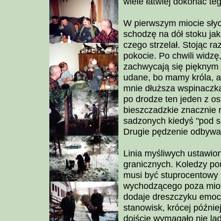
wiele łatwiej dokonać te
W pierwszym miocie słyc
schodzę na dół stoku jak
czego strzelał. Stojąc 
pokocie. Po chwili widzę
zachwycają się pięknym t
udane, bo mamy króla, a
mnie dłuższa wspinaczka
po drodze ten jeden z os
bieszczadzkie znacznie 
sadzonych kiedyś "pod s
Drugie pędzenie odbywa
Linia myśliwych ustawio
granicznych. Koledzy pou
musi być stuprocentowy 
wychodzącego poza miot.
dodaje dreszczyku emocj
stanowisk, krócej późni
dojście wymagało nie la