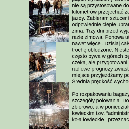
nie są przystosowane do 
kilometrów przejechać z
jazdy. Zabieram sztucer 
odpowiednie ciepłe ubra
zima. Trzy dni przed wy
razie zimowa. Ponowa utr
nawet więcej. Dzisiaj ca
trochę oblodzone. Nieste
często bywa w górach bę
czeka, ale przygotowani
radiowe prognozy zwiast
miejsce przyjeżdżamy po
Średnia prędkość wychod
Po rozpakowaniu bagaży 
szczegóły polowania. Do
zbiorowo, a w poniedzia
łowieckim tzw. "administ
koła łowieckie i przezna