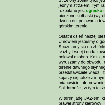
Strzelony został tylko je
jednym strzałem. Tym ra
rozpalane jest
ognisko
i
pieczone kiełbaski (wyró
dwóch dni polowania t
górskim terenie.
Ostatni dzień naszej bi
Umówieni jesteśmy o god
Spóźniamy się na zbiórk
służby leśnej i dodatko
polował osobno. Kazik, 
wyruszamy do obwodu. M
terenie dawnego słynneg
przedstawiciele władz i
kojarzy się także z inny
mianowicie internowani
Solidarności, w tym takż
W teren jadę UAZ-em, kt
prawej strony kierowcy i