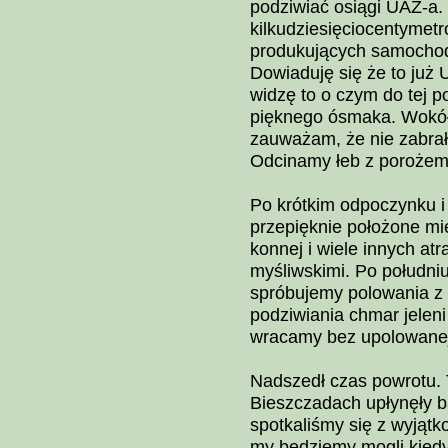
podziwiać osiągi UAZ-a.
kilkudziesięciocentymet
produkujących samochody
Dowiaduję się że to już 
widzę to o czym do tej po
pięknego ósmaka. Wokół 
zauważam, że nie zabrał
Odcinamy łeb z porożem
Po krótkim odpoczynku i 
przepięknie położone mi
konnej i wiele innych at
myśliwskimi. Po połudn
spróbujemy polowania z
podziwiania chmar jeleni
wracamy bez upolowanej
Nadszedł czas powrotu. 
Bieszczadach upłynęły b
spotkaliśmy się z wyjątk
my będziemy mogli kiedy