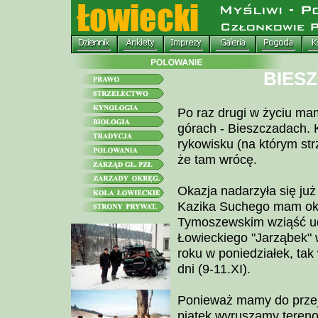
BIES
Po raz drugi w życiu ma
górach - Bieszczadach. 
rykowisku (na którym st
że tam wrócę.
Okazja nadarzyła się już
Kazika Suchego mam oka
Tymoszewskim wziąść ud
Łowieckiego "Jarząbek" 
roku w poniedziałek, ta
dni (9-11.XI).
Ponieważ mamy do przej
piątek wyruszamy tereno