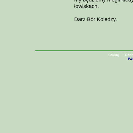
łowiskach.
Darz Bór Koledzy.
|
Szukaj
Ochr
P&H