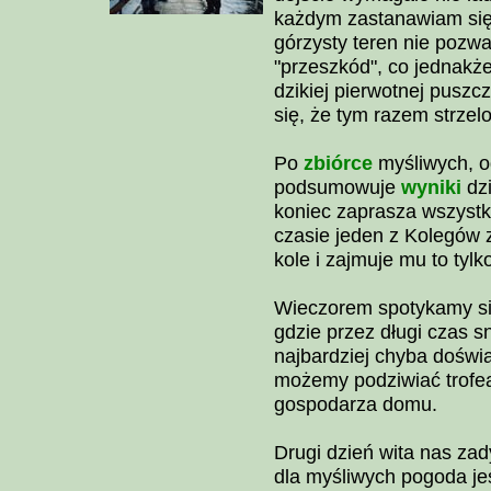
każdym zastanawiam się, 
górzysty teren nie pozwa
"przeszkód", co jednakże
dzikiej pierwotnej puszc
się, że tym razem strzel
Po
zbiórce
myśliwych, o
podsumowuje
wyniki
dzi
koniec zaprasza wszyst
czasie jeden z Kolegów 
kole i zajmuje mu to tylk
Wieczorem spotykamy si
gdzie przez długi czas s
najbardziej chyba dośw
możemy podziwiać trofea
gospodarza domu.
Drugi dzień wita nas za
dla myśliwych pogoda je