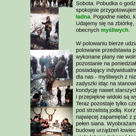
Sobota. Pobudka o godzi
spokojnie przygotowuje
ładna
. Pogodne niebo, k
Udajemy się na zbiórkę, 
obecnych
myśliwych
.
W polowaniu bierze udz
polowanie przedstawia p
wykonane plany nie wolno 
pozostanie na poniedzia
posiadający indywidualne
dla nas - myśliwych z ni
zadyszki idąc na stanow
kondycję nawet starszyc
i przepiękne widoki są 
Teraz pozostaje tylko c
pod strzelistą jodłą. Kor
najwięcej zapamiętać z 
pełen siana. Wyobrażam s
budowę urządzeń łowieck