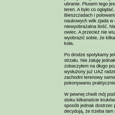
ubranie. Plusem tego j
teren. A było co oglądać.
Bieszczadach i polowani
naukowych wilk zjada w c
niewyobrażalna ilość. Niec
owiec. A przecież nie ws
wyobrazić sobie, że kilk
koła.
Po drodze spotykamy jel
strzału. Nie żałuję jedn
zobaczyłem na długo poz
wysłużony już UAZ radził
zachodni terenowy samoc
pokonywaniu praktycznie
W pewnej chwili mój pod
stoku kilkanaście kruków.
sposób jednak dostrzec p
decydują, że trzeba tam 