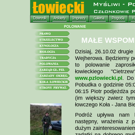
MAŁE WSPOMN
Dzisiaj, 26.10.02 drugi
Wejherowa. Będziemy pol
to polowanie zaprosi
łowieckiego "Cietrz
www.pzlowiecki.pl
. Do
Pobudka o godzinie 05:0
06:15 Piotr podjeżdża p
(im większy zwierz tym
łowczego Koła - Jana Bi
Podróż upływa nam bł
następny, wrażenia z po
dużym zainteresowaniem 
zadatki na dobrego myś