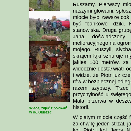
Ruszamy. Pierwszy miot 
naszymi głowami, spłos
miocie było zawsze coś 
być "bankowo" dziki.
stanowiska. Drugą grupę,
Jana, doświadczony 
melioracyjnego na ogrom
mojego. Ruszyli, słych
skrajem łąki sznuruje my
jakieś 100 metrów, za 
widocznie dostał wiatr o
i widzę, że Piotr już cz
rów w bezpiecznej odległo
razem szybszy. Trzeci
przychylność u świętego
Mała przerwa w deszcz
historii.
Wiecej zdjęć z polowań
w KŁ Głuszec
W piątym miocie część f
za chwilę jeden strzał, j
kol. Piotr i kol. Jerzy.