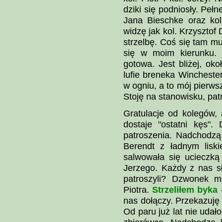
dziki się podniosły. Pełn
Jana Bieschke oraz kol.
widzę jak kol. Krzysztof
strzelbę. Coś się tam m
się w moim kierunku. 
gotowa. Jest bliżej, ok
lufie breneka Wincheste
w ogniu, a to mój pierws
Stoję na stanowisku, pat
Gratulacje od kolegów, 
dostaje "ostatni kęs".
patroszenia. Nadchodzą 
Berendt z ładnym liski
salwowała się ucieczką
Jerzego. Każdy z nas sł
patroszyli? Dzwonek m
Piotra.
Strzeliłem byka
-
nas dołączy. Przekazuję
Od paru już lat nie udał