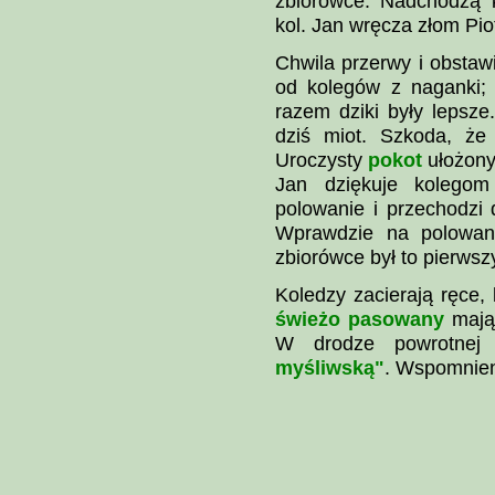
zbiorówce. Nadchodzą k
kol. Jan wręcza złom Pio
Chwila przerwy i obstawi
od kolegów z naganki; r
razem dziki były lepsze
dziś miot. Szkoda, że
Uroczysty
pokot
ułożony 
Jan dziękuje kolegom
polowanie i przechodzi
Wprawdzie na polowania
zbiorówce był to pierwsz
Koledzy zacierają ręce, 
świeżo pasowany
mają 
W drodze powrotnej
myśliwską"
. Wspomnien