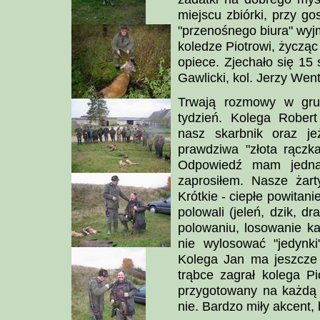
miejscu zbiórki, przy g
"przenośnego biura" wyjm
koledze Piotrowi, życząc
opiece. Zjechało się 15 
Gawlicki, kol. Jerzy Wen
Trwają rozmowy w grup
tydzień. Kolega Robert
nasz skarbnik oraz jeż
prawdziwa "złota rączka
Odpowiedź mam jedną
zaprosiłem. Nasze żar
Krótkie - ciepłe powitan
polowali (jeleń, dzik, 
polowaniu, losowanie ka
nie wylosować "jedynki
Kolega Jan ma jeszcze 
trąbce zagrał kolega Pi
przygotowany na każdą s
nie. Bardzo miły akcent,