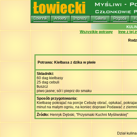
Wszystkie potrawy
Inne z tej 
Rodz
Potrawa: Kiełbasa z dzika w piwie
Składniki:
60 dag kiełbasy
25 dag cebuli
tłuszcz
piwo jasne; sól i pieprz do smaku
Sposób przygotowania:
Kiełbasę pokrajać na porcje Cebulę obrać, opłukać, pokrajać
minut na małym ogniu, na koniec doprawi Podawać z ziem
Źródło:
Henryk Dębski, "Przysmaki Kuchni Myśliwskiej"
Dział kulin