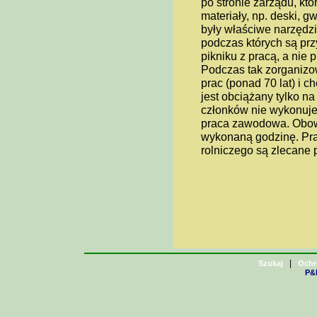
po stronie zarządu, kt
materiały, np. deski, 
były właściwe narzędzi
podczas których są prz
pikniku z pracą, a nie
Podczas tak zorganizo
prac (ponad 70 lat) i c
jest obciążany tylko n
członków nie wykonuje 
praca zawodowa. Obowi
wykonaną godzinę. Pra
rolniczego są zlecane
|
Szukaj
Ochr
P&H