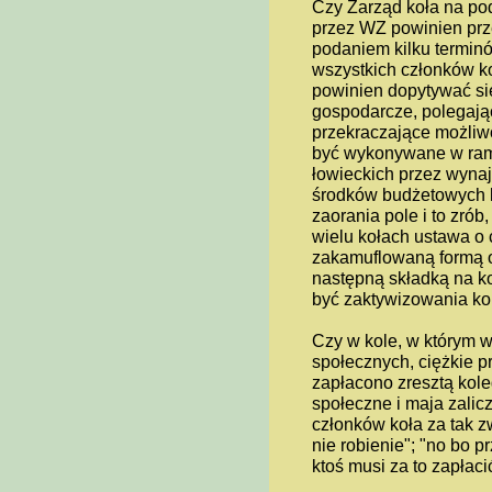
Czy Zarząd koła na po
przez WZ powinien prze
podaniem kilku termin
wszystkich członków ko
powinien dopytywać si
gospodarcze, polegając
przekraczające możliw
być wykonywane w ram
łowieckich przez wyna
środków budżetowych k
zaorania pole i to zrób
wielu kołach ustawa o 
zakamuflowaną formą o
następną składką na ko
być zaktywizowania ko
Czy w kole, w którym 
społecznych, ciężkie p
zapłacono zresztą kole
społeczne i maja zalic
członków koła za tak z
nie robienie"; "no bo p
ktoś musi za to zapłacić