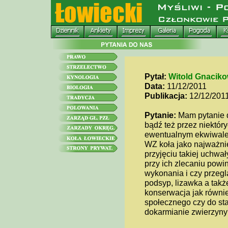
Pytał:
Witold Gnaciko
Data:
11/12/2011
Publikacja:
12/12/201
Pytanie:
Mam pytanie 
bądź też przez niektó
ewentualnym ekwiwale
WZ koła jako najważni
przyjęciu takiej uchwa
przy ich zlecaniu powi
wykonania i czy przegl
podsyp, lizawka a takż
konserwacja jak równie
społecznego czy do st
dokarmianie zwierzyny? 