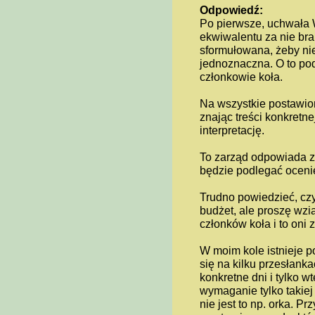
Odpowiedź:
Po pierwsze, uchwała 
ekwiwalentu za nie bra
sformułowana, żeby nie 
jednoznaczna. O to po
członkowie koła.
Na wszystkie postawio
znając treści konkretn
interpretację.
To zarząd odpowiada za
będzie podlegać ocenie
Trudno powiedzieć, czy
budżet, ale proszę wz
członków koła i to oni 
W moim kole istnieje p
się na kilku przesłan
konkretne dni i tylko 
wymaganie tylko takiej 
nie jest to np. orka. P