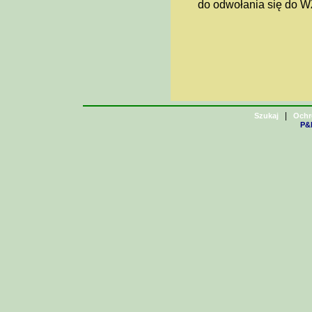
do odwołania się do W
|
Szukaj
Ochr
P&H