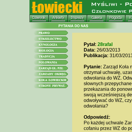
Pytał:
28rafal
Data:
26/03/2013
Publikacja:
31/03/201
Pytanie:
Zarząd Koła n
otrzymał uchwałę, uza
odwołania do WZ. Odwo
słownych przepychanek
przekazania do ponown
swoją wcześniejszą de
odwoływać do WZ, czy n
odwołania?
Odpowiedź:
Po każdej uchwale Zar
cofaniu przez WZ do p