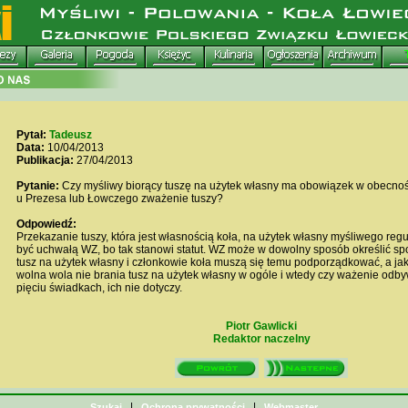
Pytał:
Tadeusz
Data:
10/04/2013
Publikacja:
27/04/2013
Pytanie:
Czy myśliwy biorący tuszę na użytek własny ma obowiązek w obecno
u Prezesa lub Łowczego zważenie tuszy?
Odpowiedź:
Przekazanie tuszy, która jest własnością koła, na użytek własny myśliwego re
być uchwałą WZ, bo tak stanowi statut. WZ może w dowolny sposób określić s
tusz na użytek własny i członkowie koła muszą się temu podporządkować, a jak n
wolna wola nie brania tusz na użytek własny w ogóle i wtedy czy ważenie odby
pięciu świadkach, ich nie dotyczy.
Piotr Gawlicki
Redaktor naczelny
|
|
Szukaj
Ochrona prywatności
Webmaster