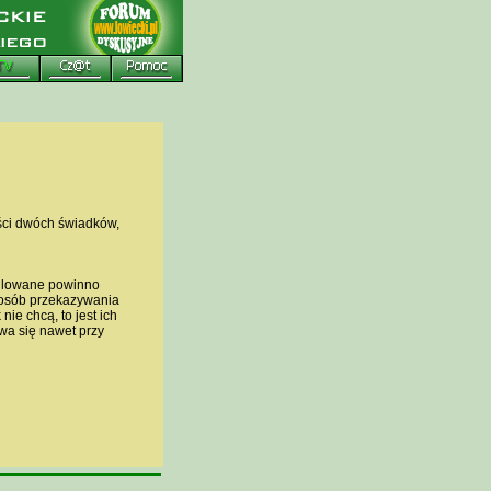
ści dwóch świadków,
gulowane powinno
posób przekazywania
ie chcą, to jest ich
wa się nawet przy