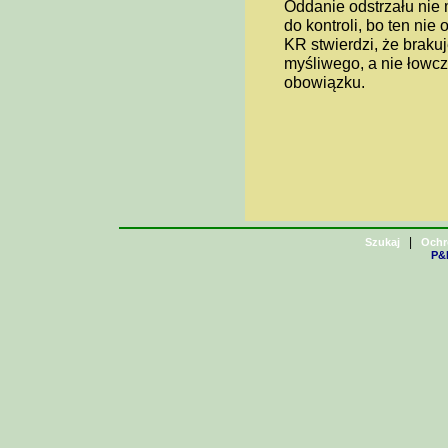
Oddanie odstrzału nie
do kontroli, bo ten nie
KR stwierdzi, że braku
myśliwego, a nie łowc
obowiązku.
|
Szukaj
Ochr
P&H