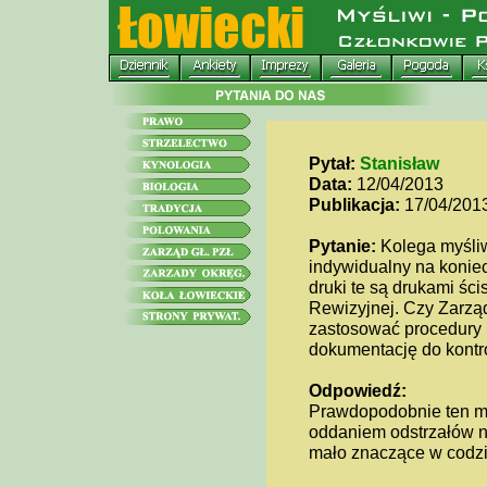
Pytał:
Stanisław
Data:
12/04/2013
Publikacja:
17/04/201
Pytanie:
Kolega myśliw
indywidualny na koniec
druki te są drukami śc
Rewizyjnej. Czy Zarzą
zastosować procedury 
dokumentację do kontr
Odpowiedź:
Prawdopodobnie ten myśl
oddaniem odstrzałów na 
mało znaczące w codz