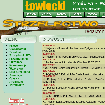
Prawo
12/07/2026
VII Kujawsko-Pomorski Puchar Lata Bydgoszcz - Łąc
Ciekawostki
12.07.2026
Szkolenie
12/07/2026
Zarządzenia PZŁ
VI Puchar Firmy Twoja Broń Warszawa - Suchodół 12.
Przystrzelanie
11/07/2026
Strzelnice
VI Puchar Komisji Strzeleckiej Wrocław 11.07.2026
Konkurencje
11/07/2026
XXXI Puchar Jezior Mazurskich Suwałki - Giżycko 11.
Wawrzyny
11/07/2026
Liga Strzelecka
X Nowosądecki Puchar Lata Nowy Sącz - Tylicz 11.07
Amunicja
05/07/2026
Optyka
XLI Krajowy Konkurs Kół Łowieckich Radom - Piastów
Archiwum
05.07.2026
Terminarze
28/06/2026
VIII Puchar Sudeckiej Krainy Łowieckiej Wałbrzych - B
28.06.2026
28/06/2026
II Puchar AMBER CUP Słupsk - Miastko 28.06.2026
27/06/2026
XX Puchar Bałtyku Anschutz & Lapua Koszalin - Man
27.06.2026