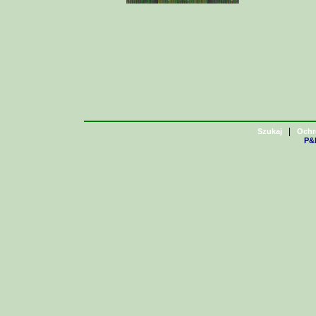
|
Szukaj
Ochr
P&H