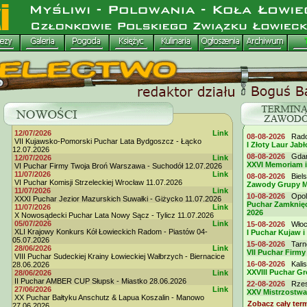
12/07/2026
Link
08-08-2026
Radom
VII Kujawsko-Pomorski Puchar Lata Bydgoszcz - Łącko
I Złoty Laur Jabł
12.07.2026
08-08-2026
Gdańs
12/07/2026
Link
XXVI Memoriam 
VI Puchar Firmy Twoja Broń Warszawa - Suchodół 12.07.2026
11/07/2026
Link
08-08-2026
Biels
VI Puchar Komisji Strzeleckiej Wrocław 11.07.2026
Zawody Grupy M
11/07/2026
Link
10-08-2026
Opole
XXXI Puchar Jezior Mazurskich Suwałki - Giżycko 11.07.2026
Puchar Zamknięc
11/07/2026
Link
2026
X Nowosądecki Puchar Lata Nowy Sącz - Tylicz 11.07.2026
05/07/2026
Link
15-08-2026
Włocł
XLI Krajowy Konkurs Kół Łowieckich Radom - Piastów 04-
I Puchar Kujaw i
05.07.2026
15-08-2026
Tarno
28/06/2026
Link
VII Puchar Fir
VIII Puchar Sudeckiej Krainy Łowieckiej Wałbrzych - Biernacice
16-08-2026
Kalis
28.06.2026
XXVIII Puchar G
28/06/2026
Link
II Puchar AMBER CUP Słupsk - Miastko 28.06.2026
22-08-2026
Rzesz
27/06/2026
Link
XXV Mistrzostwa
XX Puchar Bałtyku Anschutz & Lapua Koszalin - Manowo
Zobacz cały ter
27.06.2026