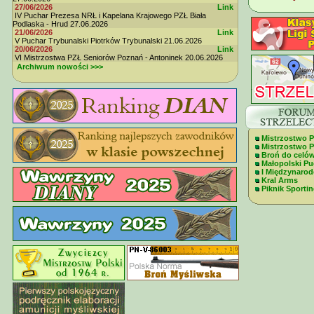
27/06/2026
Link
IV Puchar Prezesa NRŁ i Kapelana Krajowego PZŁ Biała
Podlaska - Hrud 27.06.2026
21/06/2026
Link
V Puchar Trybunalski Piotrków Trybunalski 21.06.2026
20/06/2026
Link
VI Mistrzostwa PZŁ Seniorów Poznań - Antoninek 20.06.2026
Archiwum nowości >>>
Mistrzostwo P
Mistrzostwo Po
Broń do celó
Małopolski Pu
I Międzynaro
Kral Arms
Piknik Sportin