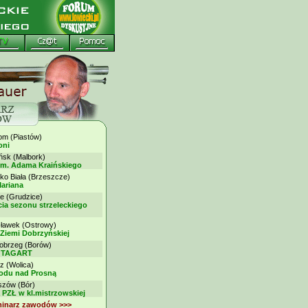
 (Piastów)
oni
k (Malbork)
im. Adama Kraińskiego
ko Biała (Brzeszcze)
ariana
 (Grudzice)
ia sezonu strzeleckiego
awek (Ostrowy)
 Ziemi Dobrzyńskiej
brzeg (Borów)
my TAGART
z (Wolica)
rodu nad Prosną
ów (Bór)
 PZŁ w kl.mistrzowskiej
minarz zawodów >>>