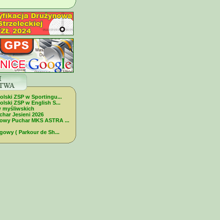
olski ZSP w Sportingu...
lski ZSP w English S...
w myśliwskich
char Jesieni 2026
dowy Puchar MKS ASTRA ...
gowy ( Parkour de Sh...