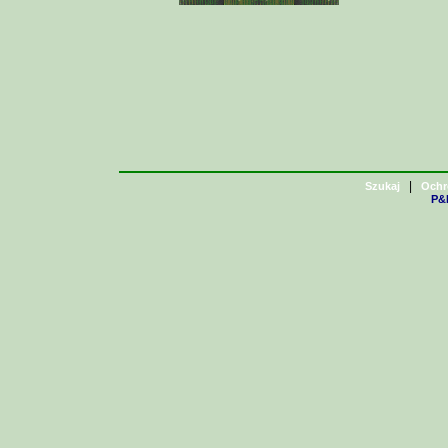
|
Szukaj
Ochr
P&H