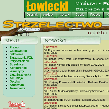
Prawo
12/07/2026
VII Kujawsko-Pomorski Puchar Lata Bydgoszcz - Łąc
Ciekawostki
12.07.2026
Szkolenie
12/07/2026
Zarządzenia PZŁ
VI Puchar Firmy Twoja Broń Warszawa - Suchodół 12.
Przystrzelanie
11/07/2026
Strzelnice
VI Puchar Komisji Strzeleckiej Wrocław 11.07.2026
Konkurencje
11/07/2026
XXXI Puchar Jezior Mazurskich Suwałki - Giżycko 11.
Wawrzyny
11/07/2026
Liga Strzelecka
X Nowosądecki Puchar Lata Nowy Sącz - Tylicz 11.07
Amunicja
05/07/2026
Optyka
XLI Krajowy Konkurs Kół Łowieckich Radom - Piastów
Archiwum
05.07.2026
Terminarze
28/06/2026
VIII Puchar Sudeckiej Krainy Łowieckiej Wałbrzych - B
28.06.2026
28/06/2026
II Puchar AMBER CUP Słupsk - Miastko 28.06.2026
27/06/2026
XX Puchar Bałtyku Anschutz & Lapua Koszalin - Man
27.06.2026