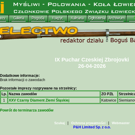
IX Puchar Czeskiej Zbrojovki
26-04-2026
Dodatkowe informacje:
Brak informacji o zawodach
Pozostałe imprezy rozgrywane na strzelnicy:
Lp.
Nazwa zawodów
ZO PZŁ
Strzelnic
1
XXV Czarny Diament Ziemi Śląskiej
Katowice
Siemiano
Powrót do terminarza zawodów
|
|
Szukaj
Ochrona prywatności
Webmaster
P&H Limited Sp. z o.o.