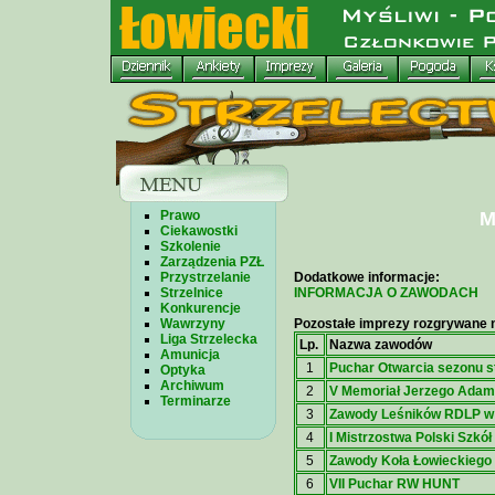
Prawo
M
Ciekawostki
Szkolenie
Zarządzenia PZŁ
Przystrzelanie
Dodatkowe informacje:
Strzelnice
INFORMACJA O ZAWODACH
Konkurencje
Wawrzyny
Pozostałe imprezy rozgrywane n
Liga Strzelecka
Lp.
Nazwa zawodów
Amunicja
1
Puchar Otwarcia sezonu s
Optyka
Archiwum
2
V Memoriał Jerzego Ada
Terminarze
3
Zawody Leśników RDLP w
4
I Mistrzostwa Polski Szkó
5
Zawody Koła Łowieckiego
6
VII Puchar RW HUNT