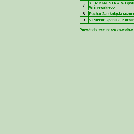
XI „Puchar ZO PZŁ w Opol
7
Wiśniewskiego
8
Puchar Zamknięcia sezonu
9
V Puchar Opolskiej Karolin
Powrót do terminarza zawodów