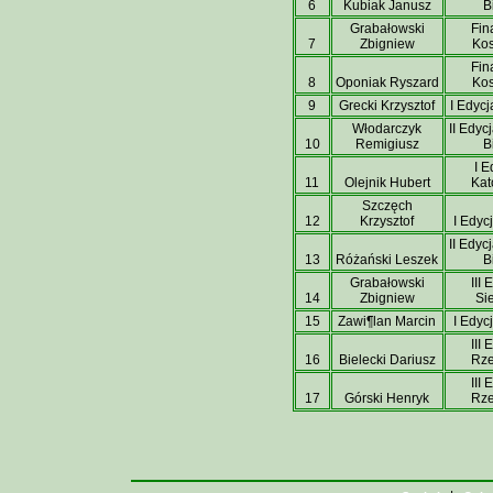
6
Kubiak Janusz
B
Grabałowski
Fina
7
Zbigniew
Kos
Fina
8
Oponiak Ryszard
Kos
9
Grecki Krzysztof
I Edyc
Włodarczyk
II Edyc
10
Remigiusz
B
I E
11
Olejnik Hubert
Kat
Szczęch
12
Krzysztof
I Edyc
II Edyc
13
Różański Leszek
B
Grabałowski
III 
14
Zbigniew
Si
15
Zawi¶lan Marcin
I Edyc
III 
16
Bielecki Dariusz
Rz
III 
17
Górski Henryk
Rz