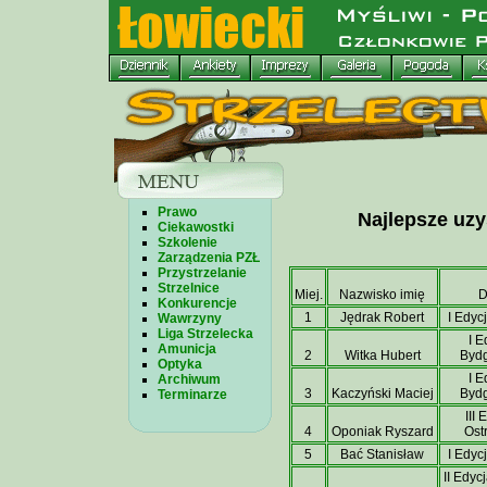
Prawo
Najlepsze uzy
Ciekawostki
Szkolenie
Zarządzenia PZŁ
Przystrzelanie
Strzelnice
Miej.
Nazwisko imię
D
Konkurencje
1
Jędrak Robert
I Edyc
Wawrzyny
Liga Strzelecka
I E
Amunicja
2
Witka Hubert
Byd
Optyka
I E
Archiwum
3
Kaczyński Maciej
Byd
Terminarze
III 
4
Oponiak Ryszard
Ost
5
Bać Stanisław
I Edyc
II Edyc