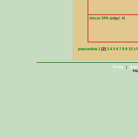
dzicze SPA
(zdjęć: 4)
poprzednia
1
[2]
3
4
5
6
7
8
9
10
z
|
Szukaj
Ochr
P&H