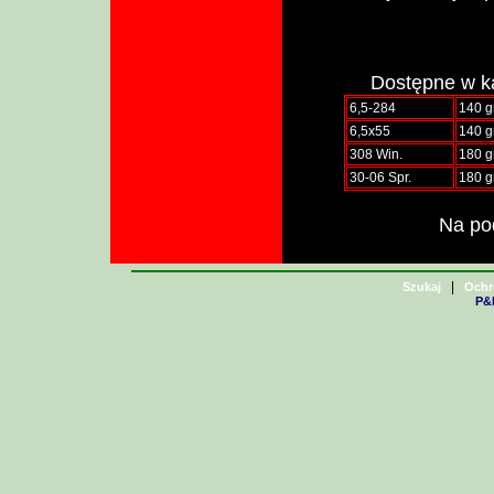
Dostępne w ka
6,5-284
140 g
6,5x55
140 g
308 Win.
180 g
30-06 Spr.
180 g
Na pod
|
Szukaj
Ochr
P&H