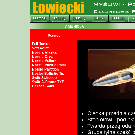
Powrót
Full Jacket
Soft Point
Norma Alaska
Norma Oryx
Norma Vulkan
Norma Plastic Point
Nosler Partition
Nosler Ballistic Tip
Swift Scirocco
Swift A-Frame TXP
Barnes Solid
Cienka przednia cz
Stop ołowiu pod pł
Twarda przegroda r
Gruba tylna część 