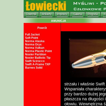
Powrót
Full Jacket
Soft Point
Norma Alaska
Norma Oryx
Norma Vulkan
Norma Plastic Point
Nosler Partition
Nosler Ballistic Tip
Swift Scirocco
Swift A-Frame TXP
Barnes Solid
strzału i właśnie Swif
Wspaniała charaktery
przy bardzo dużej jeg
płaszcza na długości 
ołowiu. Wewnętrzna śc