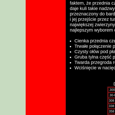
faktem, że przednia c
daje kuli takie nadzw
przeznaczony do bard
i jej przejście prze
największej zwierzyny
najlepszym wyborem d
Cienka przednia cz
Trwałe połączenie 
Czysty ołów pod pł
Gruba tylna część 
Twarda przegroda r
Wciśnięcie w nacięc
.300
.30-
308 
338 
358