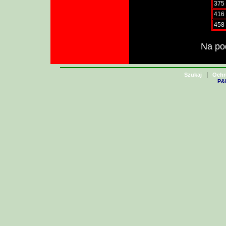
375
416
458
Na pod
|
Szukaj
Ochr
P&H