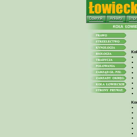
Koł
Kon