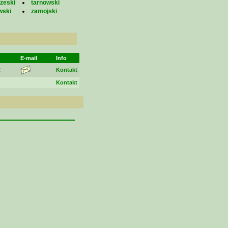
zeski
tarnowski
wski
zamojski
E-mail
Info
z
Kontakt
Kontakt