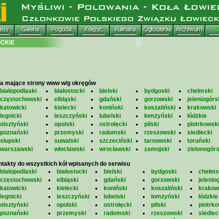
a mające strony www w/g okręgów
białopodlaski
białostocki
bielski
bydgoski
chełmski
częstochowski
elbląski
gdański
gorzowski
jeleniogórs
katowicki
kielecki
koniński
koszaliński
krakowski
legnicki
leszczyński
lubelski
łomżyński
łódzkie
olsztyński
opolski
ostrołęcki
pilski
piotrkowsk
poznański
przemyski
radomski
rzeszowski
siedlecki
słupski
suwalski
szczeciński
tarnowski
toruński
warszawski
włocławski
wrocławski
zamojski
zielonogórs
takty do wszystkich kół wpisanych do serwisu
białopodlaski
białostocki
bielski
bydgoski
chełms
częstochowski
elbląski
gdański
gorzowski
jelenio
katowicki
kielecki
koniński
koszaliński
krakow
legnicki
leszczyński
lubelski
łomżyński
łódzkie
olsztyński
opolski
ostrołęcki
pilski
piotrko
poznański
przemyski
radomski
rzeszowski
siedlec