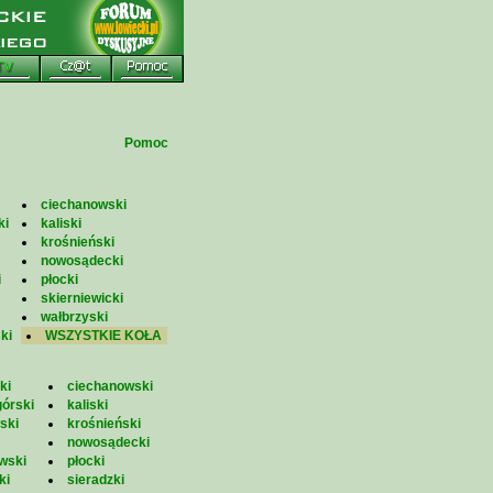
Pomoc
ciechanowski
ki
kaliski
krośnieński
nowosądecki
i
płocki
skierniewicki
wałbrzyski
ki
WSZYSTKIE KOŁA
ki
ciechanowski
górski
kaliski
ski
krośnieński
nowosądecki
wski
płocki
ki
sieradzki