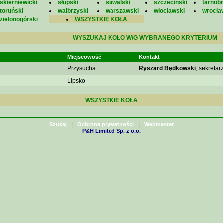
skierniewicki
słupski
suwalski
szczeciński
tarnobr
toruński
wałbrzyski
warszawski
włocławski
wrocła
zielonogórski
WSZYSTKIE KOŁA
WYSZUKAJ KOŁO W/G WYBRANEGO KRYTERIUM
Miejscowość
Kontakt
Przysucha
Ryszard Będkowski
, sekretar
Lipsko
WSZYSTKIE KOŁA
|
|
Szukaj
Ochrona prywatności
Webmaster
P&H Limited Sp. z o.o.