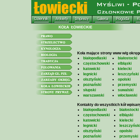
Koła mające strony www w/g okrę
białopodlaski
białostocki
częstochowski
elbląski
katowicki
kielecki
legnicki
leszczyński
olsztyński
opolski
poznański
przemyski
słupski
suwalski
warszawski
włocławski
Kontakty do wszystkich kół wpisan
białopodlaski
białostocki
częstochowski
elbląski
katowicki
kielecki
legnicki
leszczyńsk
olsztyński
opolski
poznański
przemyski