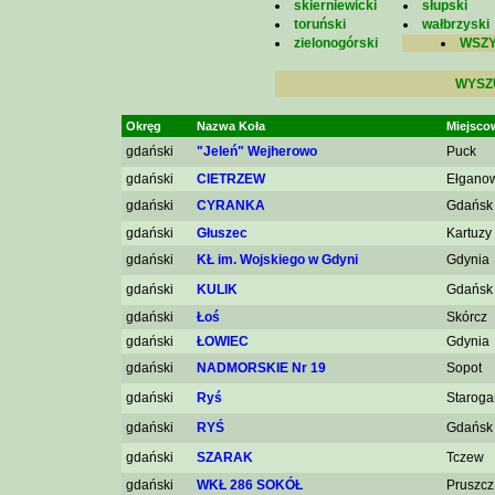
skierniewicki
słupski
toruński
wałbrzyski
zielonogórski
WSZY
WYSZ
Okręg
Nazwa Koła
Miejsco
gdański
"Jeleń" Wejherowo
Puck
gdański
CIETRZEW
Ełgano
gdański
CYRANKA
Gdańsk
gdański
Głuszec
Kartuzy
gdański
KŁ im. Wojskiego w Gdyni
Gdynia
gdański
KULIK
Gdańsk
gdański
Łoś
Skórcz
gdański
ŁOWIEC
Gdynia
gdański
NADMORSKIE Nr 19
Sopot
gdański
Ryś
Staroga
gdański
RYŚ
Gdańsk
gdański
SZARAK
Tczew
gdański
WKŁ 286 SOKÓŁ
Pruszcz