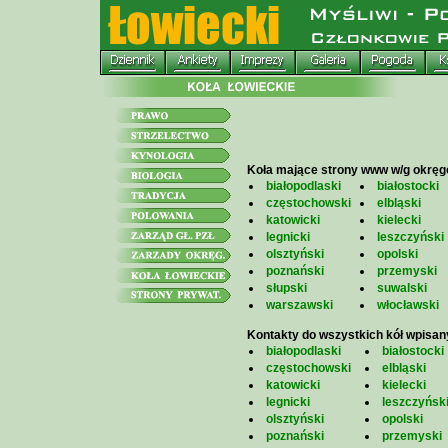
Koła mające strony www w/g okrę
białopodlaski
białostocki
częstochowski
elbląski
katowicki
kielecki
legnicki
leszczyński
olsztyński
opolski
poznański
przemyski
słupski
suwalski
warszawski
włocławski
Kontakty do wszystkich kół wpisan
białopodlaski
białostocki
częstochowski
elbląski
katowicki
kielecki
legnicki
leszczyńsk
olsztyński
opolski
poznański
przemyski