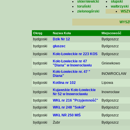
skierniewicki
słupski
toruński
wałbrzyski
zielonogórski
WSZY
WYSZ
Okręg
Nazwa Koła
Miejscowość
bydgoski
Dzik Nr 12
Bydgoszcz
bydgoski
głuszec
Bydgoszcz
bydgoski
Koło Łowieckie nr 223 KOS
Bydgoszcz
Koło Łowieckie nr 47
bydgoski
Gniewkowo
"Diana" w Inowrocławiu
Koło Łowieckie nr. 47 "
bydgoski
INOWROCŁAW
Diana"
bydgoski
Kotlina nr 102
Lipowa
Kujawskie Koło Łowieckie
bydgoski
Inowrocław
Nr 52 w Inowrocławiu
bydgoski
WKŁ nr 216 "Przyjemność"
Bydgoszcz
bydgoski
WKŁ nr 248 "Sokół"
Bydgoszcz
bydgoski
WKŁ NR 250 MIŚ
Bydgoszcz
bydgoski
Żubr
Bydgoszcz