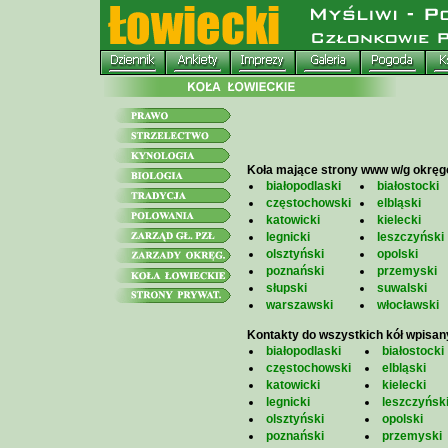
Koła mające strony www w/g okrę
białopodlaski
białostocki
częstochowski
elbląski
katowicki
kielecki
legnicki
leszczyński
olsztyński
opolski
poznański
przemyski
słupski
suwalski
warszawski
włocławski
Kontakty do wszystkich kół wpisan
białopodlaski
białostocki
częstochowski
elbląski
katowicki
kielecki
legnicki
leszczyńsk
olsztyński
opolski
poznański
przemyski