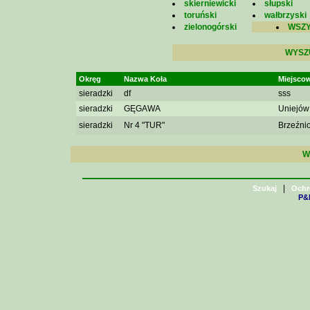
skierniewicki
słupski
toruński
wałbrzyski
zielonogórski
WSZY
WYSZ
Okręg
Nazwa Koła
Miejsco
sieradzki
df
sss
sieradzki
GĘGAWA
Uniejów
sieradzki
Nr 4 "TUR"
Brzeźni
W
|
Szukaj
Ochr
P&H