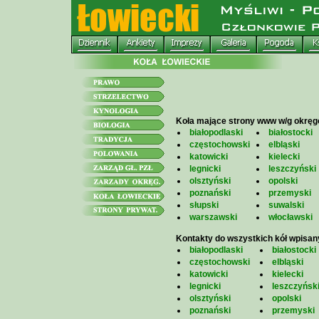
Koła mające strony www w/g okrę
białopodlaski
białostocki
częstochowski
elbląski
katowicki
kielecki
legnicki
leszczyński
olsztyński
opolski
poznański
przemyski
słupski
suwalski
warszawski
włocławski
Kontakty do wszystkich kół wpisan
białopodlaski
białostocki
częstochowski
elbląski
katowicki
kielecki
legnicki
leszczyńsk
olsztyński
opolski
poznański
przemyski