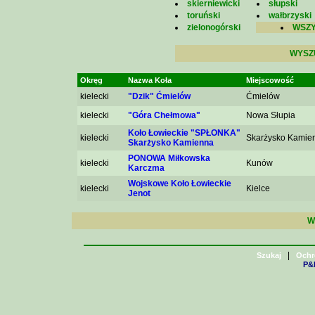
skierniewicki
słupski
toruński
wałbrzyski
zielonogórski
WSZY
WYSZ
Okręg
Nazwa Koła
Miejscowość
kielecki
"Dzik" Ćmielów
Ćmielów
kielecki
"Góra Chełmowa"
Nowa Słupia
Koło Łowieckie "SPŁONKA"
kielecki
Skarżysko Kamie
Skarżysko Kamienna
PONOWA Miłkowska
kielecki
Kunów
Karczma
Wojskowe Koło Łowieckie
kielecki
Kielce
Jenot
W
|
Szukaj
Ochr
P&H