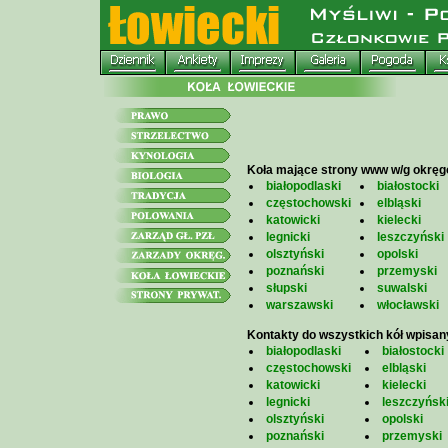
Koła mające strony www w/g okrę
białopodlaski
białostocki
częstochowski
elbląski
katowicki
kielecki
legnicki
leszczyński
olsztyński
opolski
poznański
przemyski
słupski
suwalski
warszawski
włocławski
Kontakty do wszystkich kół wpisan
białopodlaski
białostocki
częstochowski
elbląski
katowicki
kielecki
legnicki
leszczyńsk
olsztyński
opolski
poznański
przemyski