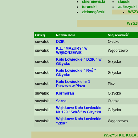
skierniewicki
słupski
toruński
wałbrzyski
zielonogórski
WSZY
WYSZ
Okręg
Nazwa Koła
Miejscowość
suwalski
DZIK
Olecko
K.Ł. "MAZURY" w
suwalski
Węgorzewo
WĘGORZEWIE
Koło Łowieckie " DZIK " w
suwalski
Giżycko
Giżycku
Koło Łowieckie " Ryś "
suwalski
Giżycko
Giżycko
Koło Łowieckie nr 1
suwalski
Pisz
Puszcza w Piszu
suwalski
Kormoran
Giżycko
suwalski
Sarna
Olecko
Wojskowe Koło Łowieckie
suwalski
Giżycko
Nr 129 "Sokół" w Giżycku
Wojskowe Koło Łowieckie
suwalski
Węgorzewo
"Żbik"
WSZYSTKIE KOŁA 