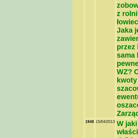
zobow
z rol
łowiec
Jaka 
zawie
przez
sama 
pewnej
WZ? C
kwoty
szaco
ewent
oszaco
Zarzą
1948
15/04/2013
W jak
właści