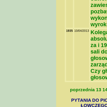
zawie
pozba
wykon
wyrok
1935
10/04/2013
Koleg
absol
za i 1
sali 
głoso
zarząd
Czy gł
głoso
poprzednia
13
1
PYTANIA DO PI
ŁOWCZEGO 