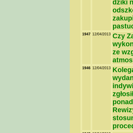
dziki 
odszk
zakupi
pastuc
1947
12/04/2013
Czy Z
wykon
ze wz
atmos
1946
12/04/2013
Kolega
wydan
indywi
zgłosi
ponadt
Rewizy
stosu
proce