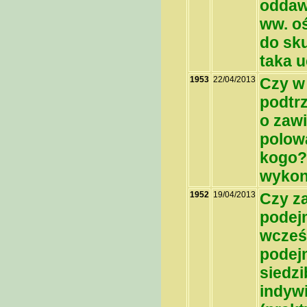
oddaw
ww. o
do sk
taka 
1953
22/04/2013
Czy w
podtr
o zaw
polowa
kogo?
wykon
1952
19/04/2013
Czy z
podej
wcześ
podejm
siedz
indywi