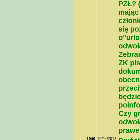
PZŁ? 
mając 
człon
się p
o"urlo
odwoł
Zebran
ZK pi
dokum
obecn
przec
będzi
poinf
Czy g
odwoła
praw
1940
10/04/2013