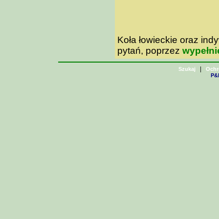
Koła łowieckie oraz in
pytań, poprzez
wypełni
|
Szukaj
Ochr
P&H