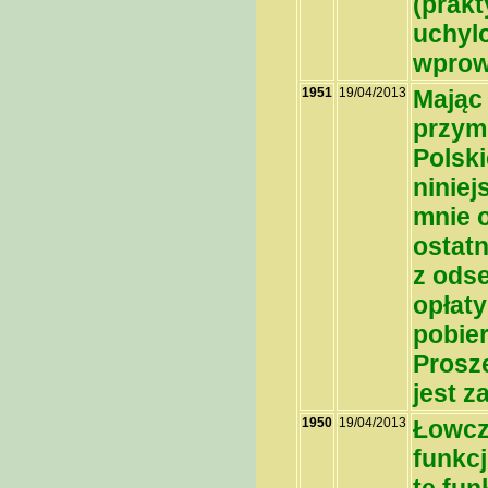
(prakt
uchyl
wprow
1951
19/04/2013
Mając
przym
Polsk
niniej
mnie o
ostatn
z ods
opłaty
pobie
Prosz
jest 
1950
19/04/2013
Łowczy
funkcj