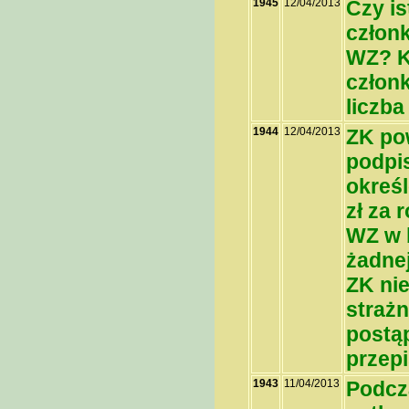
1945
12/04/2013
Czy is
członk
WZ? K
człon
liczba
1944
12/04/2013
ZK pow
podpi
okreś
zł za
WZ w 
żadne
ZK ni
strażn
postą
przep
1943
11/04/2013
Podcz