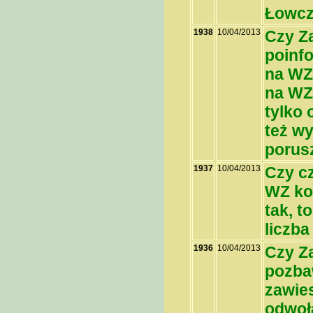
Łowcz
1938
10/04/2013
Czy Z
poinf
na WZ
na WZ
tylko 
też wy
porus
1937
10/04/2013
Czy c
WZ ko
tak, t
liczb
1936
10/04/2013
Czy Z
pozba
zawie
odwoła