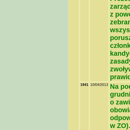
zarzą
z powo
zebran
wszyst
porusz
członk
kandyd
zasad
zwoływ
prawi
1941
10/04/2013
Na pod
grudn
o zaw
obowią
odpow
w ZO).