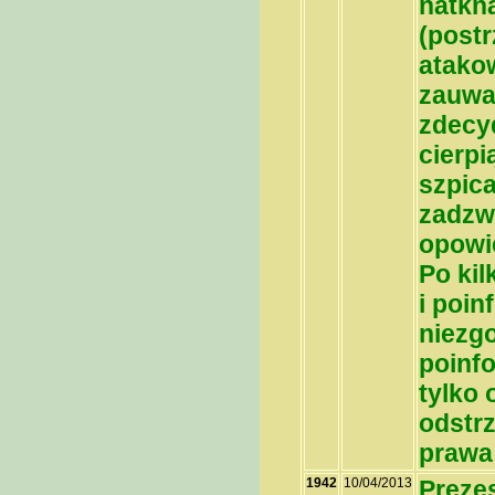
natkną
(postr
atakow
zauważ
zdecy
cierpi
szpica
zadzw
opowie
Po kil
i poin
niezg
poinf
tylko 
odstrz
prawa 
1942
10/04/2013
Prezes