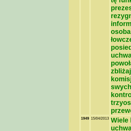
tę fun
preze
rezyg
infor
osoba,
łowcz
posie
uchwa
powoł
zbliża
komisj
swych
kontro
trzyos
przew
1949
15/04/2013
Wiele
uchwa