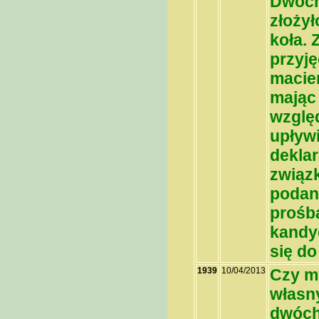
Dwóch
złożył
koła.
przyję
macier
mając
wzglę
upływi
deklar
związk
podan
prośbą
kandy
się d
1939
10/04/2013
Czy m
własn
dwóch