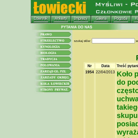
szukaj słów:
w
Nr
Data
Treść pytan
1954
22/04/2013
Koło 
do po
częst
uchwa
takieg
skupu 
posiad
wyraż